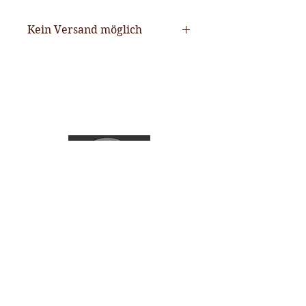
Kein Versand möglich
Urs Vollenweider AG
Langackerstrasse 35. 6330 Cham
Telefon
041 741 85 54
verkauf@urs-vollenweider.ch
Montag- Freitag 8:00-12:00 / 13:00 - 17:00