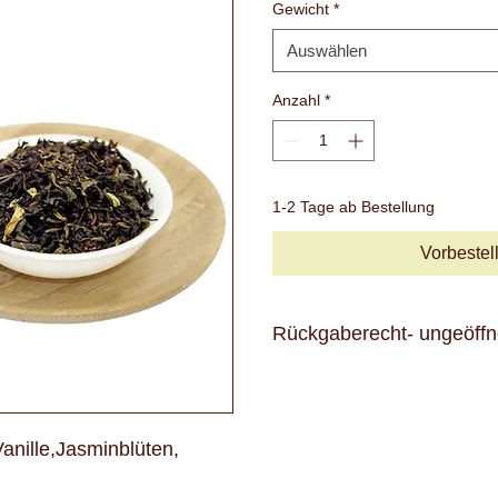
Gewicht
*
Auswählen
Anzahl
*
1-2 Tage ab Bestellung
Vorbestel
Rückgaberecht- ungeöffn
8 Tage Rückgaberecht - unge
Dieses Produkt kann nur in un
retourniert werden.
nille,Jasminblüten,