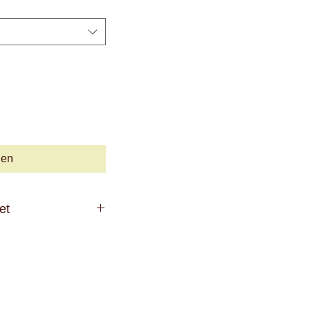
len
et
öffnet
geöffnetem Zustand