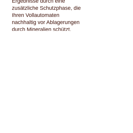
Ergebnisse durch eine
zusätzliche Schutzphase, die
Ihren Vollautomaten
nachhaltig vor Ablagerungen
durch Mineralien schützt.
Urs Vollenweider AG
Langackerstrasse 35. 6330 Cham
Telefon
041 741 85 54
verkauf@urs-vollenweider.ch
Montag- Freitag 8:00-12:00 / 13:00 - 17:00