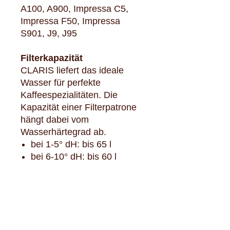
A100, A900, Impressa C5,
Impressa F50, Impressa
S901, J9, J95
Filterkapazität
CLARIS liefert das ideale
Wasser für perfekte
Kaffeespezialitäten. Die
Kapazität einer Filterpatrone
hängt dabei vom
Wasserhärtegrad ab.
bei 1-5° dH: bis 65 l
bei 6-10° dH: bis 60 l
bei 11-15° dH: bis 55 l
bei 16-20° dH: bis 50 l
bei 21-25° dH: bis 45 l
bei 26-30° dH: bis 40 l