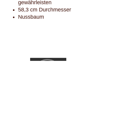
gewährleisten
58,3 cm Durchmesser
Nussbaum
Urs Vollenweider AG
Langackerstrasse 35. 6330 Cham
Telefon
041 741 85 54
verkauf@urs-vollenweider.ch
Montag- Freitag 8:00-12:00 / 13:00 - 17:00