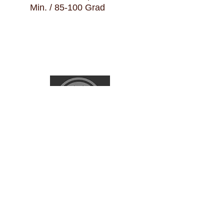
Min. / 85-100 Grad
Urs Vollenweider AG
Langackerstrasse 35. 6330 Cham
Telefon
041 741 85 54
verkauf@urs-vollenweider.ch
Montag- Freitag 8:00-12:00 / 13:00 - 17:00
Team